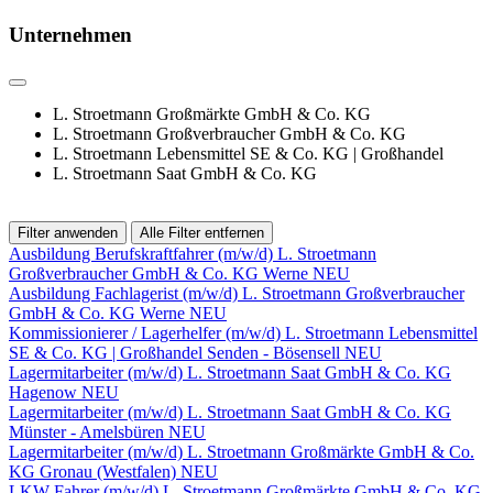
Unternehmen
L. Stroetmann Großmärkte GmbH & Co. KG
L. Stroetmann Großverbraucher GmbH & Co. KG
L. Stroetmann Lebensmittel SE & Co. KG | Großhandel
L. Stroetmann Saat GmbH & Co. KG
Filter anwenden
Alle Filter entfernen
Ausbildung Berufskraftfahrer (m/w/d)
L. Stroetmann
Großverbraucher GmbH & Co. KG
Werne
NEU
Ausbildung Fachlagerist (m/w/d)
L. Stroetmann Großverbraucher
GmbH & Co. KG
Werne
NEU
Kommissionierer / Lagerhelfer (m/w/d)
L. Stroetmann Lebensmittel
SE & Co. KG | Großhandel
Senden - Bösensell
NEU
Lagermitarbeiter (m/w/d)
L. Stroetmann Saat GmbH & Co. KG
Hagenow
NEU
Lagermitarbeiter (m/w/d)
L. Stroetmann Saat GmbH & Co. KG
Münster - Amelsbüren
NEU
Lagermitarbeiter (m/w/d)
L. Stroetmann Großmärkte GmbH & Co.
KG
Gronau (Westfalen)
NEU
LKW Fahrer (m/w/d)
L. Stroetmann Großmärkte GmbH & Co. KG