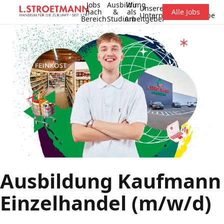
Jobs
Ausbildung
Wir
Unsere
nach
&
als
Alle Jobs
Unternehmensgruppe
Bereich
Studium
Arbeitgeber
Ausbildung Kaufmann
Einzelhandel (m/w/d)