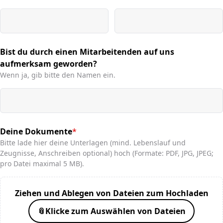
Bist du durch einen Mitarbeitenden auf uns
aufmerksam geworden?
Wenn ja, gib bitte den Namen ein.
Deine Dokumente
*
(required)
Bitte lade hier deine Unterlagen (mind. Lebenslauf und
Zeugnisse, Anschreiben optional) hoch (Formate: PDF, JPG, JPEG;
pro Datei maximal 5 MB).
Ziehen und Ablegen von Dateien zum Hochladen
📎
Klicke zum Auswählen von Dateien