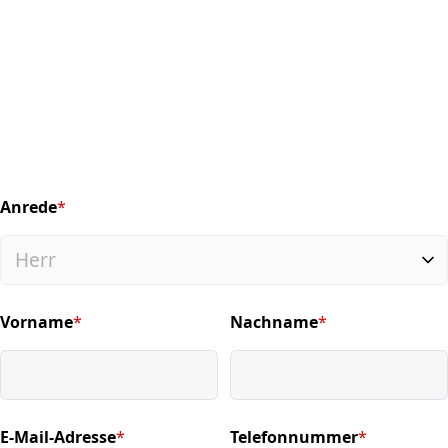
Anrede
*
(required)
Vorname
*
Nachname
*
(required)
(required)
E-Mail-Adresse
*
Telefonnummer
*
(required)
(required)