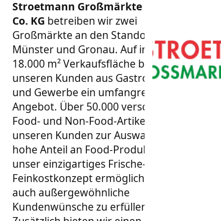
Stroetmann Großmärkte GmbH &
Co. KG
betreiben wir zwei
Großmärkte an den Standorten
Münster und Gronau. Auf insgesamt
18.000 m² Verkaufsfläche bieten wir
unseren Kunden aus Gastronomie
und Gewerbe ein umfangreiches
Angebot. Über 50.000 verschiedene
Food- und Non-Food-Artikel stehen
unseren Kunden zur Auswahl. Der
hohe Anteil an Food-Produkten und
unser einzigartiges Frische- und
Feinkostkonzept ermöglichen es uns,
auch außergewöhnliche
Kundenwünsche zu erfüllen.
Zusätzlich bieten wir einen