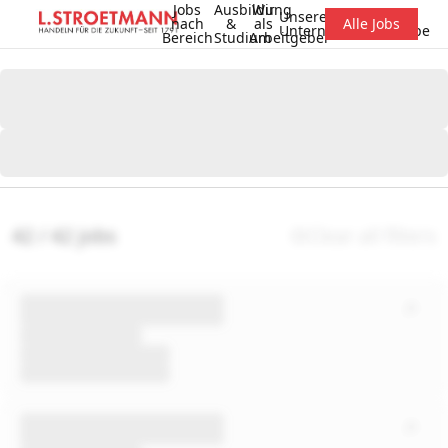
Jobs
Ausbildung
Wir
Unsere
nach
&
als
Alle Jobs
Unternehmensgruppe
Bereich
Studium
Arbeitgeber
42 / 42 jobs
Clear all filters