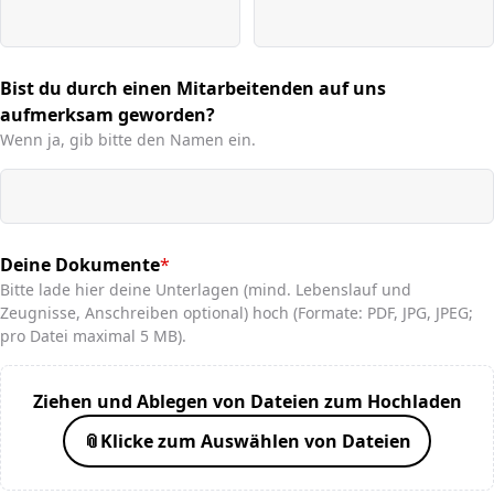
Bist du durch einen Mitarbeitenden auf uns
aufmerksam geworden?
Wenn ja, gib bitte den Namen ein.
Deine Dokumente
*
(required)
Bitte lade hier deine Unterlagen (mind. Lebenslauf und
Zeugnisse, Anschreiben optional) hoch (Formate: PDF, JPG, JPEG;
pro Datei maximal 5 MB).
Ziehen und Ablegen von Dateien zum Hochladen
📎
Klicke zum Auswählen von Dateien