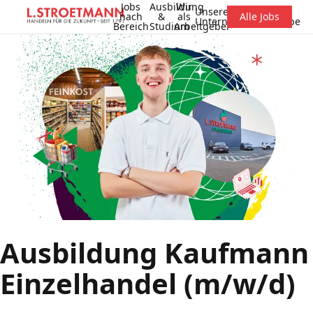
Jobs
Ausbildung
Wir
Unsere
nach
&
als
Alle Jobs
Unternehmensgruppe
Bereich
Studium
Arbeitgeber
Ausbildung Kaufmann
Einzelhandel (m/w/d)