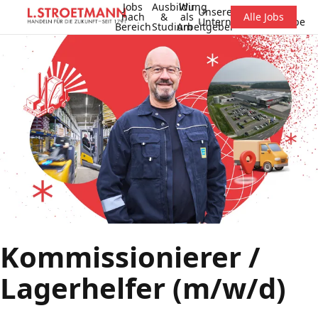
Jobs
Ausbildung
Wir
Unsere
nach
&
als
Alle Jobs
Unternehmensgruppe
Bereich
Studium
Arbeitgeber
Kommissionierer /
Lagerhelfer (m/w/d)