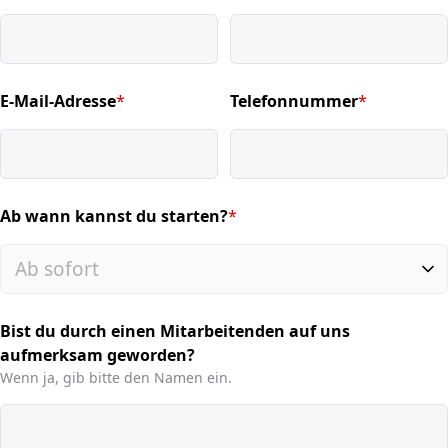
E-Mail-Adresse
*
Telefonnummer
*
(required)
(required)
Ab wann kannst du starten?
*
(required)
Bist du durch einen Mitarbeitenden auf uns
aufmerksam geworden?
Wenn ja, gib bitte den Namen ein.