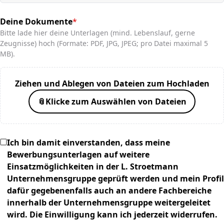
Deine Dokumente
*
(required)
Bitte lade hier deine Unterlagen (mind. Lebenslauf, gerne
Zeugnisse) hoch (Formate: PDF, JPG, JPEG; pro Datei maximal 5
MB).
Ziehen und Ablegen von Dateien zum Hochladen
📎
Klicke zum Auswählen von Dateien
Ich bin damit einverstanden, dass meine
Bewerbungsunterlagen auf weitere
Einsatzmöglichkeiten in der L. Stroetmann
Unternehmensgruppe geprüft werden und mein Profil
dafür gegebenenfalls auch an andere Fachbereiche
innerhalb der Unternehmensgruppe weitergeleitet
wird. Die Einwilligung kann ich jederzeit widerrufen.