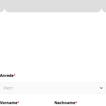
Anrede
*
(required)
Vorname
*
Nachname
*
(required)
(required)