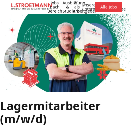
Jobs
Ausbildung
Wir
Unsere
nach
&
als
Alle Jobs
Unternehmensgruppe
Bereich
Studium
Arbeitgeber
Lagermitarbeiter
(m/w/d)