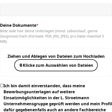
Deine Dokumente
*
(required)
Bitte lade hier deine Unterlagen (mind. Lebenslauf, gerne
Zeugnisse) hoch (Formate: PDF, JPG, JPEG; pro Datei maximal 5
MB).
Ziehen und Ablegen von Dateien zum Hochladen
📎
Klicke zum Auswählen von Dateien
Ich bin damit einverstanden, dass meine
Bewerbungsunterlagen auf weitere
Einsatzmöglichkeiten in der L. Stroetmann
Unternehmensgruppe geprüft werden und mein Profil
dafür gegebenenfalls auch an andere Fachbereiche