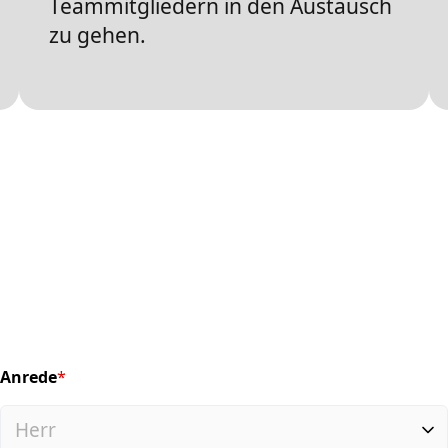
Teammitgliedern in den Austausch
zu gehen.
Anrede
*
(required)