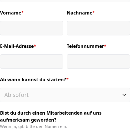
Vorname
*
Nachname
*
(required)
(required)
E-Mail-Adresse
*
Telefonnummer
*
(required)
(required)
Ab wann kannst du starten?
*
(required)
Bist du durch einen Mitarbeitenden auf uns
aufmerksam geworden?
Wenn ja, gib bitte den Namen ein.