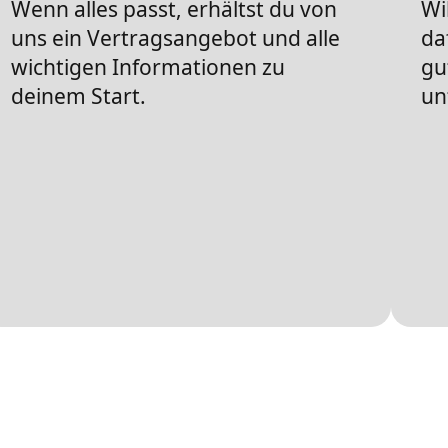
Wenn alles passt, erhältst du von
Wi
uns ein Vertragsangebot und alle
da
wichtigen Informationen zu
gu
deinem Start.
un