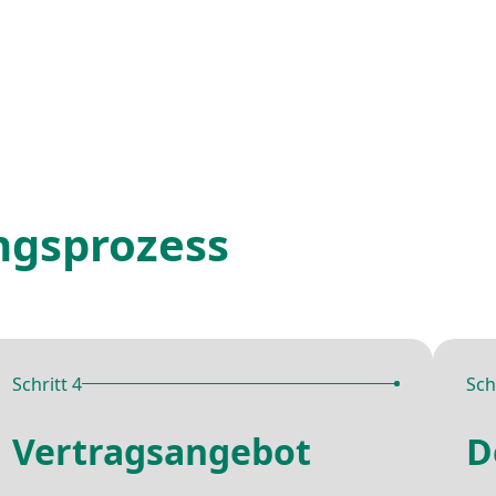
ngsprozess
Schritt 4
Sch
Vertragsangebot
D