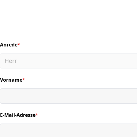
Anrede
*
(required)
Vorname
*
(required)
E-Mail-Adresse
*
(required)