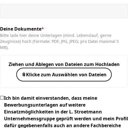
Deine Dokumente
*
(required)
Bitte lade hier deine Unterlagen (mind. Lebenslauf, gerne
Zeugnisse) hoch (Formate: PDF, JPG, JPEG; pro Datei maximal 5
MB).
Ziehen und Ablegen von Dateien zum Hochladen
📎
Klicke zum Auswählen von Dateien
Ich bin damit einverstanden, dass meine
Bewerbungsunterlagen auf weitere
Einsatzmöglichkeiten in der L. Stroetmann
Unternehmensgruppe geprüft werden und mein Profil
dafür gegebenenfalls auch an andere Fachbereiche