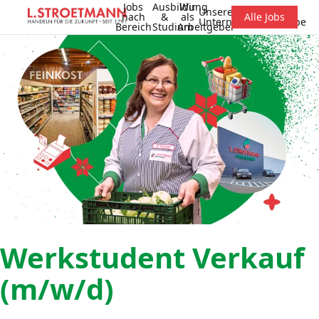
Jobs
Ausbildung
Wir
Unsere
nach
&
als
Alle Jobs
Unternehmensgruppe
Bereich
Studium
Arbeitgeber
Werkstudent Verkauf
(m/w/d)