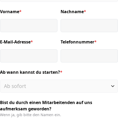
Vorname
*
Nachname
*
(required)
(required)
E-Mail-Adresse
*
Telefonnummer
*
(required)
(required)
Ab wann kannst du starten?
*
(required)
Bist du durch einen Mitarbeitenden auf uns
aufmerksam geworden?
Wenn ja, gib bitte den Namen ein.